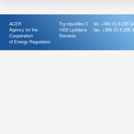
ACER
Trg republike 3
tel. +386 (0) 8 205 3
Agency for the
1000 Ljubljana
fax. +386 (0) 8 205 
Cooperation
Slovenia
of Energy Regulators
Release:
ARIS_7.21
Version:
ARIS_7.21.4.2
Deployment Date: